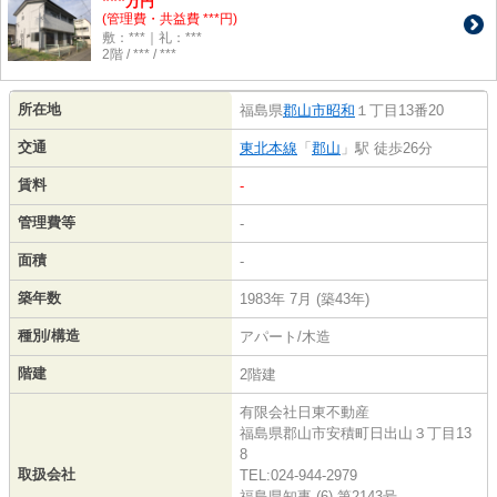
***
万円
(管理費・共益費 ***円)
敷：***｜礼：***
2階 / *** / ***
所在地
福島県
郡山市
昭和
１丁目13番20
交通
東北本線
「
郡山
」駅 徒歩26分
賃料
-
管理費等
-
面積
-
築年数
1983年 7月 (築43年)
種別/構造
アパート/木造
階建
2階建
有限会社日東不動産
福島県郡山市安積町日出山３丁目13
8
取扱会社
TEL:024-944-2979
福島県知事 (6) 第2143号