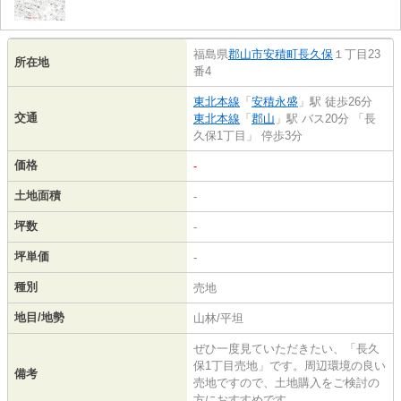
福島県
郡山市
安積町長久保
１丁目23
所在地
番4
東北本線
「
安積永盛
」駅 徒歩26分
交通
東北本線
「
郡山
」駅 バス20分 「長
久保1丁目」 停歩3分
価格
-
土地面積
-
坪数
-
坪単価
-
種別
売地
地目/地勢
山林/平坦
ぜひ一度見ていただきたい、「長久
保1丁目売地」です。周辺環境の良い
備考
売地ですので、土地購入をご検討の
方におすすめです。