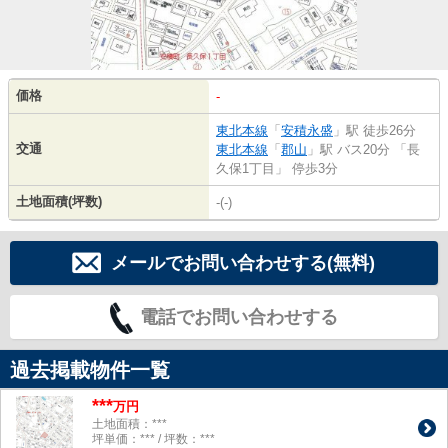
価格
-
東北本線
「
安積永盛
」駅 徒歩26分
交通
東北本線
「
郡山
」駅 バス20分 「長
久保1丁目」 停歩3分
土地面積(坪数)
-(-)
メールでお問い合わせする(無料)
電話でお問い合わせする
過去掲載物件一覧
***
万円
土地面積：***
坪単価：*** / 坪数：***