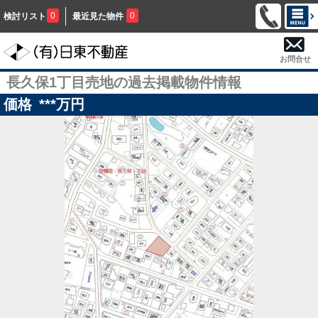
0
0
検討リスト
最近見た物件
お問合せ
長久保1丁目売地の過去掲載物件情報
価格
***
万円