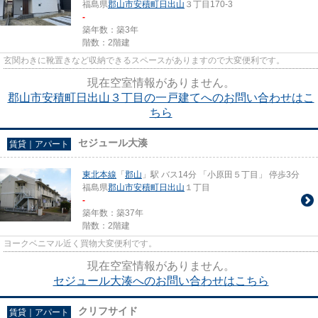
福島県
郡山市
安積町日出山
３丁目170-3
-
築年数：築3年
階数：2階建
玄関わきに靴置きなど収納できるスペースがありますので大変便利です。
現在空室情報がありません。
郡山市安積町日出山３丁目の一戸建てへのお問い合わせはこ
ちら
セジュール大湊
賃貸｜アパート
東北本線
「
郡山
」駅 バス14分 「小原田５丁目」 停歩3分
福島県
郡山市
安積町日出山
１丁目
-
築年数：築37年
階数：2階建
ヨークベニマル近く買物大変便利です。
現在空室情報がありません。
セジュール大湊へのお問い合わせはこちら
クリフサイド
賃貸｜アパート