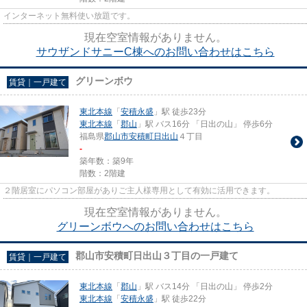
インターネット無料使い放題です。
現在空室情報がありません。
サウザンドサニーC棟へのお問い合わせはこちら
グリーンボウ
賃貸｜一戸建て
東北本線
「
安積永盛
」駅 徒歩23分
東北本線
「
郡山
」駅 バス16分 「日出の山」 停歩6分
福島県
郡山市
安積町日出山
４丁目
-
築年数：築9年
階数：2階建
２階居室にパソコン部屋がありご主人様専用として有効に活用できます。
現在空室情報がありません。
グリーンボウへのお問い合わせはこちら
郡山市安積町日出山３丁目の一戸建て
賃貸｜一戸建て
東北本線
「
郡山
」駅 バス14分 「日出の山」 停歩2分
東北本線
「
安積永盛
」駅 徒歩22分