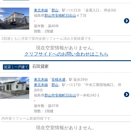
東北本線
「
郡山
」駅 バス21分 「金屋入口」 停歩3分
福島県
郡山市
安積町日出山
４丁目
-
築年数：築40年
階数：2階建
2部屋ともに洋室で室内全面リフォーム済み大変綺麗です。
現在空室情報がありません。
クリフサイドへのお問い合わせはこちら
石田貸家
賃貸｜一戸建て
東北本線
「
安積永盛
」駅 徒歩29分
東北本線
「
郡山
」駅 バス17分 「中央工業団地南口」 停
歩6分
福島県
郡山市
安積町日出山
字一本松242-1
-
築年数：築37年
階数：1階建
内外装リフォーム新築同様です。
現在空室情報がありません。