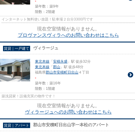
-
築年数：築9年
階数：2階建
インターネット無料使い放題！駐車場２台分3300円です
現在空室情報がありません。
プロヴァンスヴィラへのお問い合わせはこちら
ヴィラージュ
賃貸｜一戸建て
東北本線
「
安積永盛
」駅 徒歩32分
東北本線
「
郡山
」駅 徒歩48分
福島県
郡山市
安積町日出山
４丁目
-
築年数：築16年
階数：1階建
築浅貸家！設備充実の物件です！
現在空室情報がありません。
ヴィラージュへのお問い合わせはこちら
郡山市安積町日出山字一本松のアパート
賃貸｜アパート