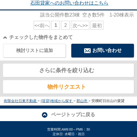
石田貸家へのお問い合わせはこちら
該当公開件数
23
棟 空き数
5
件
1-20
棟表示
1
2
<<前へ
次へ>>
最初
チェックした物件をまとめて
検討リストに追加
お問い合わせ
さらに条件を絞り込む
物件リクエスト
有限会社日東不動産
>
(賃貸)地域から探す
>
郡山市
>
安積町日出山の賃貸
ページトップに戻る
営業時間:AM9:00～PM6：30
定休日: 水曜日・祝日