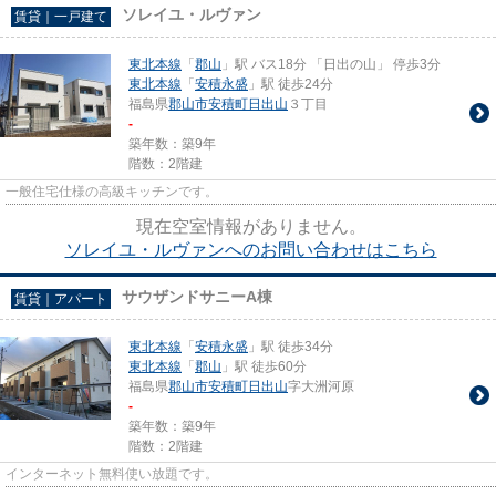
ソレイユ・ルヴァン
賃貸｜一戸建て
東北本線
「
郡山
」駅 バス18分 「日出の山」 停歩3分
東北本線
「
安積永盛
」駅 徒歩24分
福島県
郡山市
安積町日出山
３丁目
-
築年数：築9年
階数：2階建
一般住宅仕様の高級キッチンです。
現在空室情報がありません。
ソレイユ・ルヴァンへのお問い合わせはこちら
サウザンドサニーA棟
賃貸｜アパート
東北本線
「
安積永盛
」駅 徒歩34分
東北本線
「
郡山
」駅 徒歩60分
福島県
郡山市
安積町日出山
字大洲河原
-
築年数：築9年
階数：2階建
インターネット無料使い放題です。