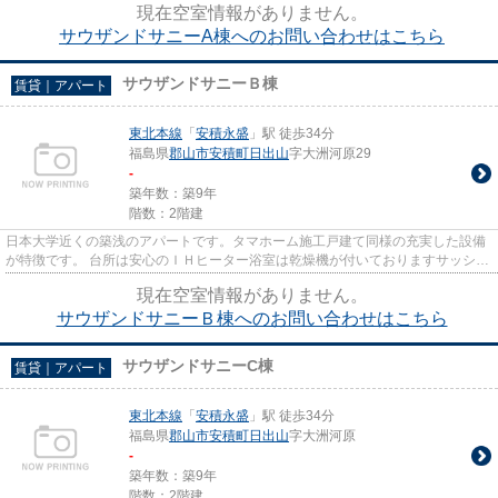
現在空室情報がありません。
サウザンドサニーA棟へのお問い合わせはこちら
サウザンドサニーＢ棟
賃貸｜アパート
東北本線
「
安積永盛
」駅 徒歩34分
福島県
郡山市
安積町日出山
字大洲河原29
-
築年数：築9年
階数：2階建
日本大学近くの築浅のアパートです。タマホーム施工戸建て同様の充実した設備
が特徴です。 台所は安心のＩＨヒーター浴室は乾燥機が付いておりますサッシガ
ラスには色が付いており外か...
現在空室情報がありません。
サウザンドサニーＢ棟へのお問い合わせはこちら
サウザンドサニーC棟
賃貸｜アパート
東北本線
「
安積永盛
」駅 徒歩34分
福島県
郡山市
安積町日出山
字大洲河原
-
築年数：築9年
階数：2階建