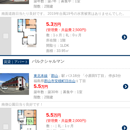
築年数：築7年 ｜募集中：
1室
階数：2階建
南面道路日当たり良好です。 2019年台風19号の水害被害はありませんでした。
5.3
万
円
(管理費・共益費 2,500円)
敷：1ヶ月｜礼：0ヶ月
所在階：1階
間取り：1LDK
面積：33.95㎡
パルクシャルマン
賃貸｜アパート
東北本線
「
郡山
」駅 バス16分 「小原田5丁目」 停歩3分
福島県
郡山市
安積町日出山
１丁目
5.5
万円
築年数：築30年 ｜募集中：
1室
階数：2階建
南側公園日当り良好です！
5.5
万
円
(管理費・共益費 2,000円)
敷：-｜礼：1ヶ月