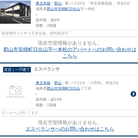
東北本線
「
郡山
」駅 バス22分 「帝京安積高校」 停歩5分
福島県
郡山市
安積町日出山
字一本松
-
築年数：築8年
階数：2階建
新築物件３０年３月末完成、賃料相談可
現在空室情報がありません。
郡山市安積町日出山字一本松のアパートへのお問い合わせは
こちら
エスペランサ
賃貸｜一戸建て
東北本線
「
郡山
」駅 バス11分 「八作内」 停歩2分
福島県
郡山市
安積町日出山
２丁目
-
築年数：築13年
階数：1階建
サンルーム付いてます。
現在空室情報がありません。
エスペランサへのお問い合わせはこちら