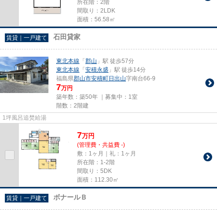
所在階：2階
間取り：2LDK
面積：56.58㎡
石田貸家
賃貸｜一戸建て
東北本線
「
郡山
」駅 徒歩57分
東北本線
「
安積永盛
」駅 徒歩14分
福島県
郡山市
安積町日出山
字南台66-9
7
万円
築年数：築50年 ｜募集中：
1室
階数：2階建
1坪風呂追焚給湯
7
万
円
(管理費・共益費 -)
敷：1ヶ月｜礼：1ヶ月
所在階：1-2階
間取り：5DK
面積：112.30㎡
ボナールＢ
賃貸｜一戸建て