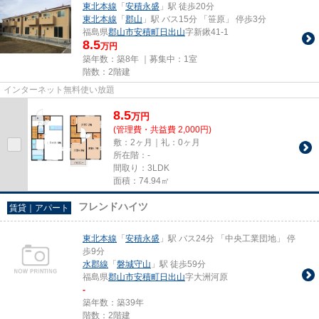
東北本線
「
安積永盛
」駅 徒歩20分
東北本線
「
郡山
」駅 バス15分 「笹原」 停歩3分
福島県
郡山市
安積町日出山
字新鍬41-1
8.5
万円
築年数：築8年 ｜募集中：
1室
階数：2階建
インターネット無料使い放題
8.5
万
円
(管理費・共益費 2,000円)
敷：2ヶ月｜礼：0ヶ月
所在階：-
間取り：3LDK
面積：74.94㎡
フレンドハイツ
賃貸｜アパート
東北本線
「
安積永盛
」駅 バス24分 「中央工業団地」 停
歩9分
水郡線
「
磐城守山
」駅 徒歩59分
福島県
郡山市
安積町日出山
字大洲河原
-
築年数：築39年
階数：2階建