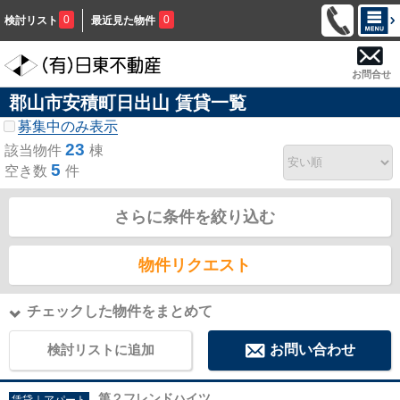
0
0
検討リスト
最近見た物件
お問合せ
郡山市安積町日出山 賃貸一覧
募集中のみ表示
23
該当物件
棟
5
空き数
件
さらに条件を絞り込む
物件リクエスト
チェックした物件をまとめて
検討リストに追加
お問い合わせ
第２フレンドハイツ
賃貸｜アパート