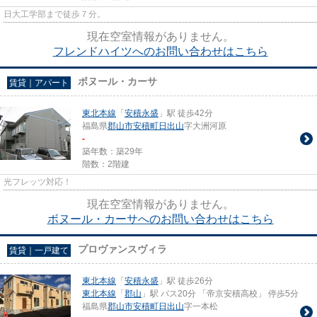
日大工学部まで徒歩７分。
現在空室情報がありません。
フレンドハイツへのお問い合わせはこちら
ボヌール・カーサ
賃貸｜アパート
東北本線
「
安積永盛
」駅 徒歩42分
福島県
郡山市
安積町日出山
字大洲河原
-
築年数：築29年
階数：2階建
光フレッツ対応！
現在空室情報がありません。
ボヌール・カーサへのお問い合わせはこちら
プロヴァンスヴィラ
賃貸｜一戸建て
東北本線
「
安積永盛
」駅 徒歩26分
東北本線
「
郡山
」駅 バス20分 「帝京安積高校」 停歩5分
福島県
郡山市
安積町日出山
字一本松