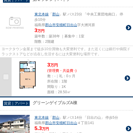
東北本線
「
郡山
」駅 バス23分 「中央工業団地南口」 停
歩10分
福島県
郡山市
安積町日出山
字大洲河原
3
万円
築年数：築38年 ｜募集中：
1室
階数：2階建
ヨークタウン金屋まで徒歩10分買物も大変便利です。また近くには銀行や病院ド
ラックストアなどが点在し生活するには大変便利な場所です。
3
万
円
(管理費・共益費 -)
敷：-｜礼：0ヶ月
所在階：1階
間取り：1K
面積：28.50㎡
グリーンゲイブルズA棟
賃貸｜アパート
東北本線
「
郡山
」駅 バス14分 「日出の山」 停歩5分
福島県
郡山市
安積町日出山
４丁目141
5.3
万円