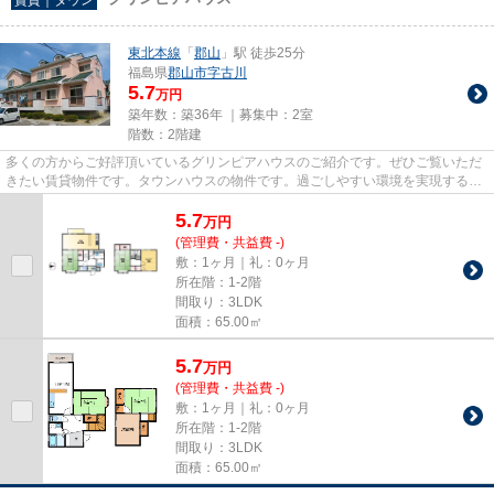
東北本線
「
郡山
」駅 徒歩25分
福島県
郡山市
字古川
5.7
万円
築年数：築36年 ｜募集中：
2室
階数：2階建
多くの方からご好評頂いているグリンピアハウスのご紹介です。ぜひご覧いただ
きたい賃貸物件です。タウンハウスの物件です。過ごしやすい環境を実現する、
エアコン付きの物件です。ど...
5.7
万
円
(管理費・共益費 -)
敷：1ヶ月｜礼：0ヶ月
所在階：1-2階
間取り：3LDK
面積：65.00㎡
5.7
万
円
(管理費・共益費 -)
敷：1ヶ月｜礼：0ヶ月
所在階：1-2階
間取り：3LDK
面積：65.00㎡