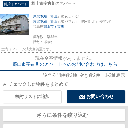
郡山市字古川のアパート
賃貸｜アパート
東北本線
「
郡山
」駅 徒歩25分
東北本線
「
郡山
」駅 バス7分 「昭和町北」 停歩5分
福島県
郡山市
字古川
-
築年数：築38年
階数：2階建
室内リフォーム済大変綺麗です。
現在空室情報がありません。
郡山市字古川のアパートへのお問い合わせはこちら
該当公開件数
2
棟 空き数
2
件
1-2
棟表示
チェックした物件をまとめて
検討リストに追加
お問い合わせ
さらに条件を絞り込む