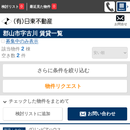
0
0
検討リスト
最近見た物件
お問合せ
郡山市字古川 賃貸一覧
募集中のみ表示
2
該当物件
棟
2
空き数
件
さらに条件を絞り込む
物件リクエスト
チェックした物件をまとめて
検討リストに追加
お問い合わせ
グリンピアハウス
賃貸｜タウン