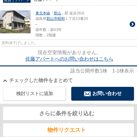
東北本線
「
郡山
」駅 徒歩26分
福島県
郡山市
昭和
１丁目13番20
-
築年数：築43年
階数：2階建
賃料値下げしました。
現在空室情報がありません。
佐藤アパートへのお問い合わせはこちら
該当公開件数
1
棟
1-1
棟表示
チェックした物件をまとめて
検討リストに追加
お問い合わせ
さらに条件を絞り込む
物件リクエスト