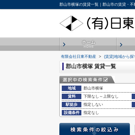
郡山市横塚の賃貸一覧｜郡山市の賃貸・不
有限会社日東不動産
>
(賃貸)地域から探
郡山市横塚 賃貸一覧
地域
郡山市横塚
賃料
下限なし～上限なし
駅徒歩
指定しない
設備条件
指定なし