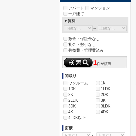
アパート
マンション
一戸建て
▼賃料
～
敷金・保証金なし
礼金・敷引なし
共益費・管理費込み
1
件が該当
間取り
ワンルーム
1K
1DK
1LDK
2K
2DK
2LDK
3K
3DK
3LDK
4K
4DK
4LDK以上
面積
～