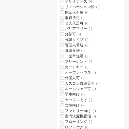
デザイナーズ
(-)
リノベーション済
(-)
保証人不要
(-)
事務所可
(-)
２人入居可
(-)
バリアフリー
(-)
分割可
(-)
分譲タイプ
(-)
管理人常駐
(-)
眺望良好
(-)
二世帯住宅
(-)
フリーレント
(-)
カードキー
(-)
オープンハウス
(-)
外国人可
(-)
ガスコンロ設置可
(-)
ルームシェア可
(-)
学生向け
(-)
カップル向け
(-)
女性向け
(-)
ファミリー向け
(-)
室内洗濯機置場
(-)
フローリング
(-)
ロフト付き
(-)