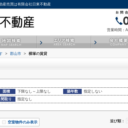
動産売買は有限会社日東不動産
営業時間：AM
す
>
郡山市
>
横塚の賃貸
面積
下限なし～上限なし
築年数
指定しない
間取り
指定なし
並び順：
空室物件のみ表示