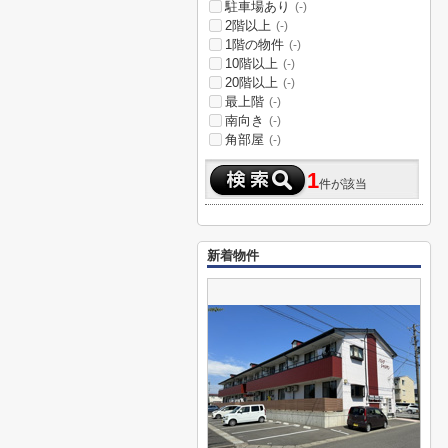
駐車場あり
(-)
2階以上
(-)
1階の物件
(-)
10階以上
(-)
20階以上
(-)
最上階
(-)
南向き
(-)
角部屋
(-)
1
件が該当
新着物件