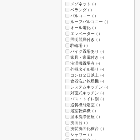
メゾネット
(-)
ベランダ
(-)
バルコニー
(-)
ルーフバルコニー
(-)
オール電化
(-)
エレベーター
(-)
照明器具付き
(-)
駐輪場
(-)
バイク置場あり
(-)
家具・家電付き
(-)
洗濯機置場有
(-)
外観タイル張り
(-)
コンロ２口以上
(-)
食器洗い乾燥機
(-)
システムキッチン
(-)
対面式キッチン
(-)
バス・トイレ別
(-)
追焚機能浴室
(-)
浴室乾燥機
(-)
温水洗浄便座
(-)
洗面台
(-)
洗髪洗面化粧台
(-)
シャワー
(-)