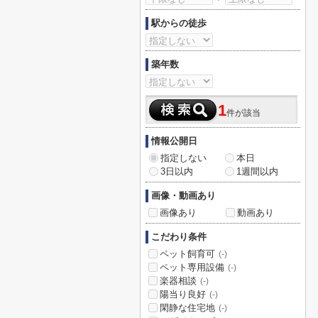
駅からの徒歩
築年数
1
件が該当
情報公開日
指定しない
本日
3日以内
1週間以内
画像・動画あり
画像あり
動画あり
こだわり条件
ペット飼育可
(-)
ペット専用設備
(-)
楽器相談
(-)
陽当り良好
(-)
閑静な住宅地
(-)