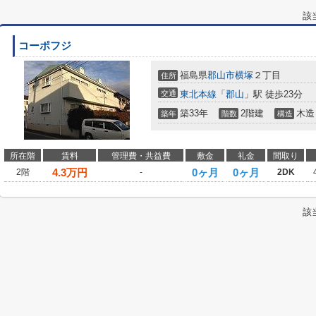
該
コーポフジ
福島県
郡山市
横塚
２丁目
住所
交通
東北本線
「
郡山
」駅 徒歩23分
築33年
2階建
木造
築年
階数
構造
所在階
賃料
管理費・共益費
敷金
礼金
間取り
4.3
万円
0ヶ月
0ヶ月
2階
-
2DK
該