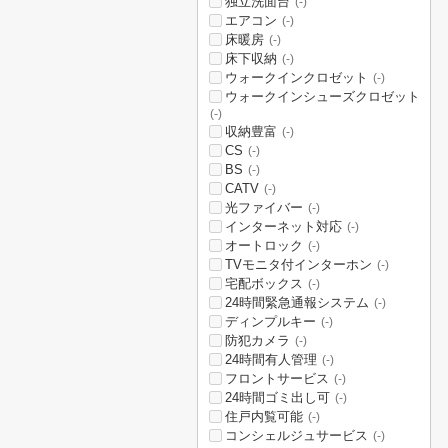
独立洗面台
(-)
エアコン
(-)
床暖房
(-)
床下収納
(-)
ウォークインクロゼット
(-)
ウォークインシューズクロゼット
(-)
収納豊富
(-)
CS
(-)
BS
(-)
CATV
(-)
光ファイバー
(-)
インターネット対応
(-)
オートロック
(-)
TVモニタ付インターホン
(-)
宅配ボックス
(-)
24時間緊急通報システム
(-)
ディンプルキー
(-)
防犯カメラ
(-)
24時間有人管理
(-)
フロントサービス
(-)
24時間ゴミ出し可
(-)
住戸内覧可能
(-)
コンシェルジュサービス
(-)