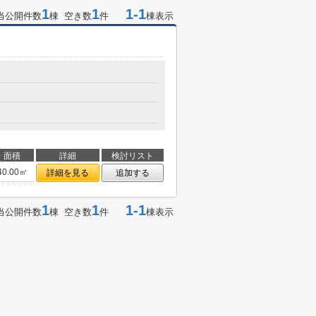
1
1
1-1
当公開件数
棟 空き数
件
棟表示
面積
詳細
検討リスト
40.00㎡
詳細を見る
追加する
1
1
1-1
当公開件数
棟 空き数
件
棟表示