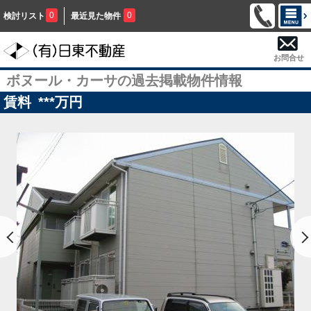
0
0
検討リスト
最近見た物件
お問合せ
ボヌール・カーサの過去掲載物件情報
賃料
***
万円