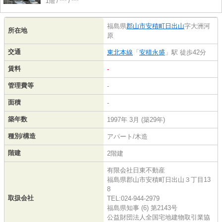
1階 / *** / ***
福島県
郡山市
安積町日出山
字大洲河
所在地
原
交通
東北本線
「
安積永盛
」駅 徒歩42分
賃料
-
管理費等
-
面積
-
築年数
1997年 3月 (築29年)
種別/構造
アパート/木造
階建
2階建
有限会社日東不動産
福島県郡山市安積町日出山３丁目13
8
取扱会社
TEL:024-944-2979
福島県知事 (6) 第2143号
公益財団法人全国宅地建物取引業協