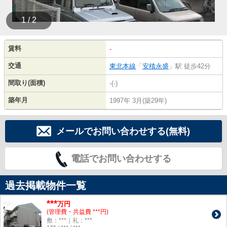
1 / 2
賃料
-
交通
東北本線
「
安積永盛
」駅 徒歩42分
間取り(面積)
-(-)
築年月
1997年 3月(築29年)
メールでお問い合わせする(無料)
電話でお問い合わせする
過去掲載物件一覧
***
万円
(管理費・共益費 ***円)
敷：***｜礼：***