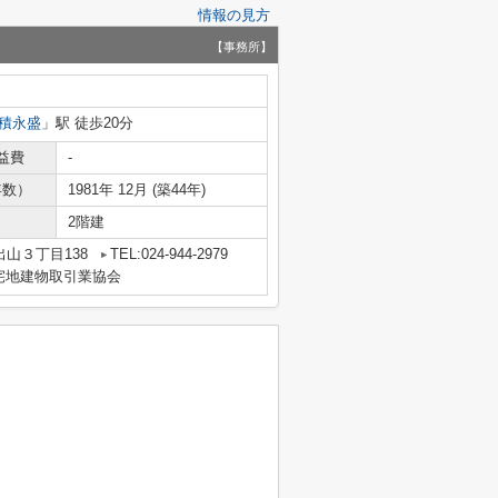
情報の見方
【事務所】
積永盛
」駅 徒歩20分
益費
-
年数）
1981年 12月 (築44年)
2階建
山３丁目138
TEL:024-944-2979
宅地建物取引業協会