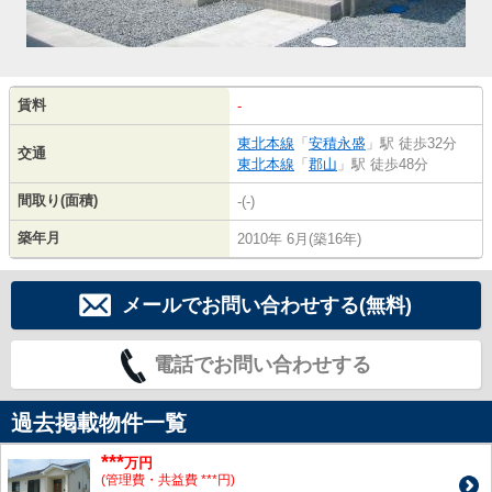
賃料
-
東北本線
「
安積永盛
」駅 徒歩32分
交通
東北本線
「
郡山
」駅 徒歩48分
間取り(面積)
-(-)
築年月
2010年 6月(築16年)
メールでお問い合わせする(無料)
電話でお問い合わせする
過去掲載物件一覧
***
万円
(管理費・共益費 ***円)