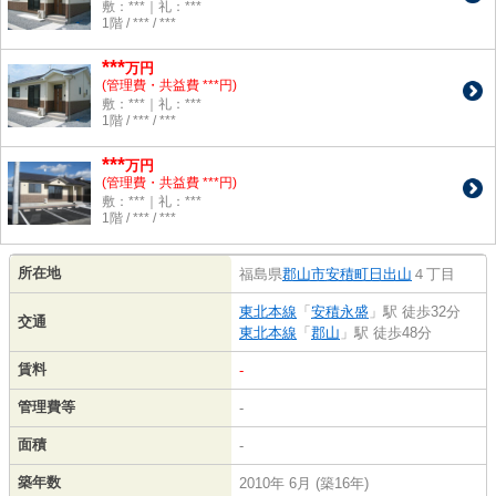
敷：***｜礼：***
1階 / *** / ***
***
万円
(管理費・共益費 ***円)
敷：***｜礼：***
1階 / *** / ***
***
万円
(管理費・共益費 ***円)
敷：***｜礼：***
1階 / *** / ***
所在地
福島県
郡山市
安積町日出山
４丁目
東北本線
「
安積永盛
」駅 徒歩32分
交通
東北本線
「
郡山
」駅 徒歩48分
賃料
-
管理費等
-
面積
-
築年数
2010年 6月 (築16年)