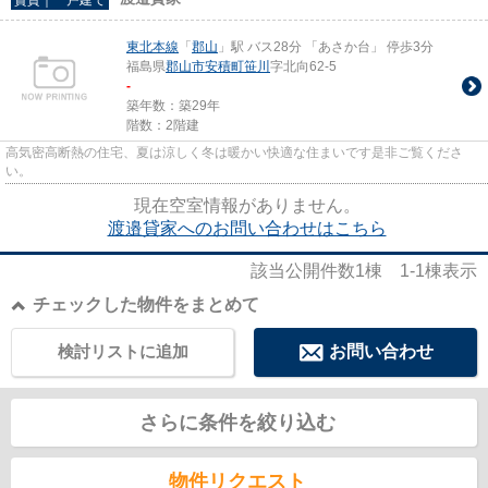
東北本線
「
郡山
」駅 バス28分 「あさか台」 停歩3分
福島県
郡山市
安積町笹川
字北向62-5
-
築年数：築29年
階数：2階建
高気密高断熱の住宅、夏は涼しく冬は暖かい快適な住まいです是非ご覧くださ
い。
現在空室情報がありません。
渡邉貸家へのお問い合わせはこちら
該当公開件数
1
棟
1-1
棟表示
チェックした物件をまとめて
検討リストに追加
お問い合わせ
さらに条件を絞り込む
物件リクエスト