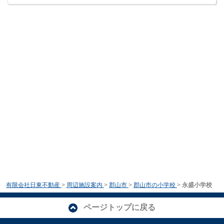
有限会社日東不動産
>
周辺施設案内
>
郡山市
>
郡山市の小学校
>
永盛小学校
ページトップに戻る