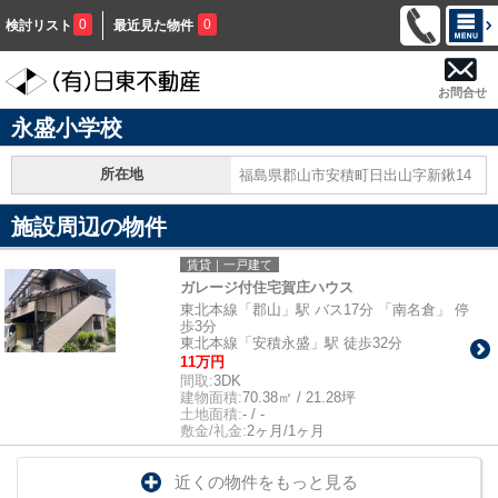
0
0
検討リスト
最近見た物件
お問合せ
永盛小学校
所在地
福島県郡山市安積町日出山字新鍬14
施設周辺の物件
賃貸｜一戸建て
ガレージ付住宅賀庄ハウス
東北本線「郡山」駅 バス17分 「南名倉」 停
歩3分
東北本線「安積永盛」駅 徒歩32分
11万円
間取:
3DK
建物面積:
70.38㎡ / 21.28坪
土地面積:
- / -
敷金/礼金:
2ヶ月/1ヶ月
近くの物件をもっと見る