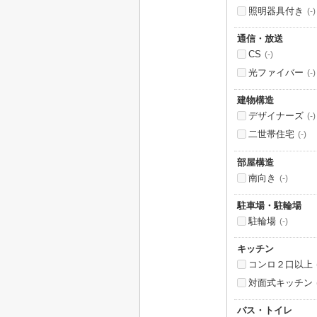
照明器具付き
(-)
通信・放送
CS
(-)
光ファイバー
(-)
建物構造
デザイナーズ
(-)
二世帯住宅
(-)
部屋構造
南向き
(-)
駐車場・駐輪場
駐輪場
(-)
キッチン
コンロ２口以上
対面式キッチン
バス・トイレ