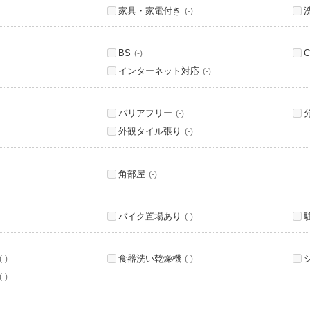
家具・家電付き
(-)
BS
C
(-)
インターネット対応
(-)
バリアフリー
(-)
外観タイル張り
(-)
角部屋
(-)
バイク置場あり
(-)
食器洗い乾燥機
(-)
(-)
(-)