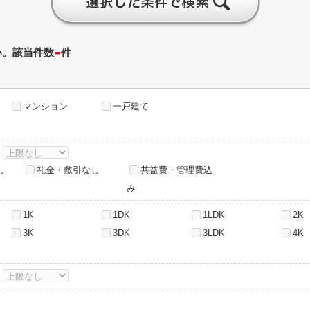
-
い。該当件数
件
マンション
一戸建て
～
し
礼金・敷引なし
共益費・管理費込
み
1K
1DK
1LDK
2K
3K
3DK
3LDK
4K
～