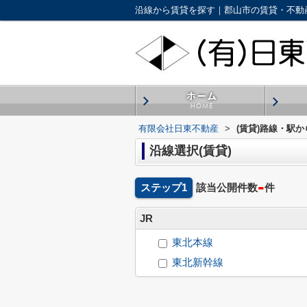
沿線から賃貸を探す｜郡山市の賃貸・不動
有限会社日東不動産
>
(賃貸)路線・駅
沿線選択(賃貸)
-
ステップ1
該当公開件数
件
JR
東北本線
東北新幹線