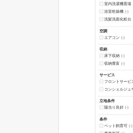
室内洗濯機置場
浴室乾燥機
(-)
洗髪洗面化粧台
空調
エアコン
(-)
収納
床下収納
(-)
収納豊富
(-)
サービス
フロントサービ
コンシェルジュ
立地条件
陽当り良好
(-)
条件
ペット飼育可
(-)