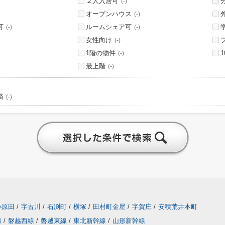
２人入居可
(-)
オープンハウス
(-)
可
ルームシェア可
(-)
(-)
女性向け
(-)
1階の物件
(-)
最上階
(-)
済
(-)
小原田
/
字古川
/
石渕町
/
横塚
/
田村町金屋
/
字賀庄
/
安積荒井本町
線
/
磐越西線
/
磐越東線
/
東北新幹線
/
山形新幹線