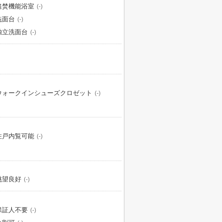
追焚機能浴室
(-)
洗面台
(-)
独立洗面台
(-)
ウォークインシューズクロゼット
(-)
住戸内覧可能
(-)
眺望良好
(-)
保証人不要
(-)